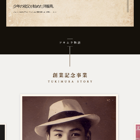
少年の祖父が始めた洋服商。
やがて父がその商売を継いだ。
手伝いとなれば、生地を車に乗せて町中を走り回る。
しかし、年ごろになった青年にはそれが恥ずかしかった。
頭を下げて生地を売るのではなく、
自分のお店に来てもらいたい!
少年は店舗を構える決心をする。
自分でチラシを刷り、半年ほど経ったあとで
やっと店に足を運ぶお客さんが増えてきた。
これならやれる。青年はそう思っていた。
青年の憧れはいつしか、彼をイタリアへ向かわせた。
そこで感じた高揚感、自分の未熟さ、そして可能性。
「俺は青二才 。 まだまだこっからや。」
青年は帰国して会社を立ち上げる。
仲間も店舗も増やした。ラジオの番組も始めた。