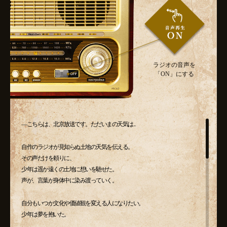
ラジオの音声を
「ON」にする
―こちらは、北京放送です。ただいまの天気は...
自作のラジオが見知らぬ土地の天気を伝える。
その声だけを頼りに、
少年は遥か遠くの土地に想いを馳せた。
声が、言葉が身体中に染み渡っていく。
自分もいつか文化や価値観を変える人になりたい。
少年は夢を抱いた。