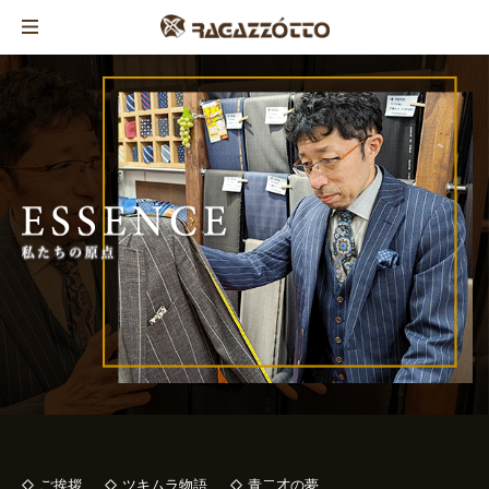
ご挨拶
ツキムラ物語
青二才の夢